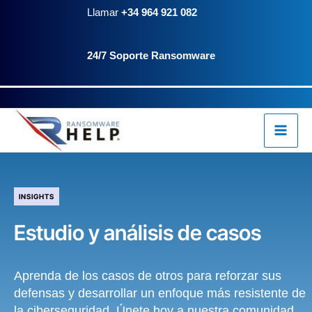
Ir
contenido
Llamar
+34 964 921 082
al
24/7 Soporte Ransomware
contenido
INSIGHTS
Estudio y análisis de casos
Aprenda de los casos de otros para reforzar sus
defensas y desarrollar un enfoque más resistente de
la ciberseguridad. Únete hoy a nuestra comunidad