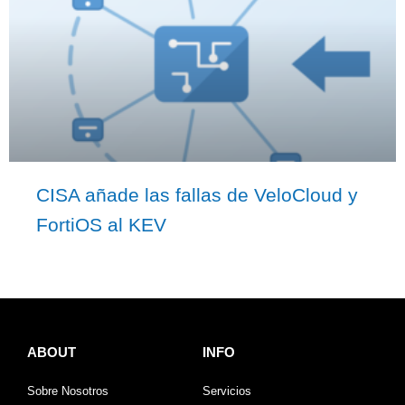
CISA añade las fallas de VeloCloud y
FortiOS al KEV
ABOUT
INFO
Sobre Nosotros
Servicios