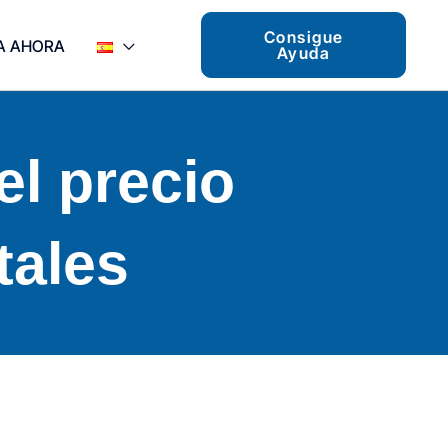
Consigue
A AHORA
Ayuda
el precio
tales