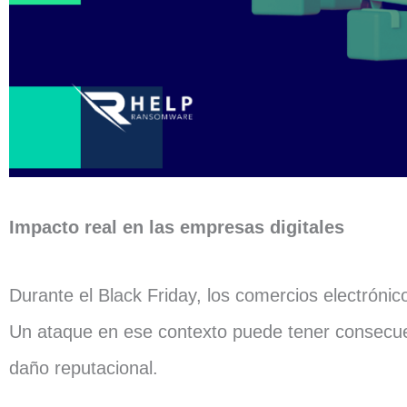
Impacto real en las empresas digitales
Durante el Black Friday, los comercios electrón
Un ataque en ese contexto puede tener consecuenc
daño reputacional.