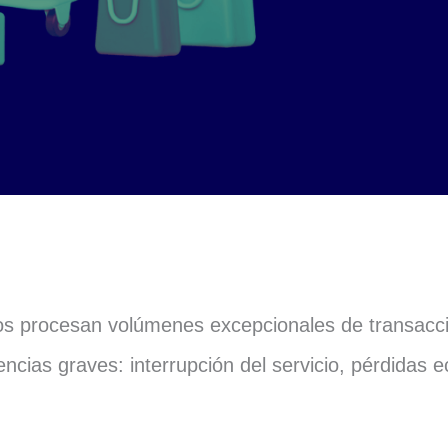
icos procesan volúmenes excepcionales de transacc
ias graves: interrupción del servicio, pérdidas ec