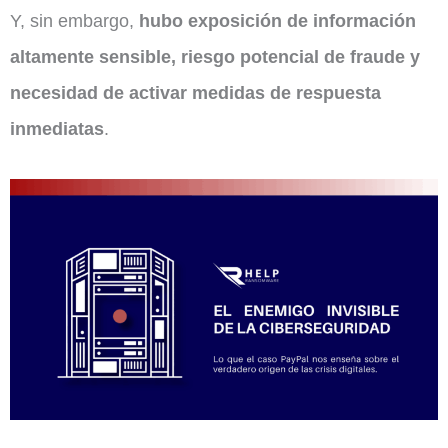
Y, sin embargo,
hubo exposición de información
altamente sensible, riesgo potencial de fraude y
necesidad de activar medidas de respuesta
inmediatas
.