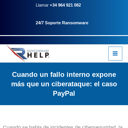
Ir
Llamar
+34 964 921 082
al
24/7 Soporte Ransomware
contenido
Cuando un fallo interno expone
más que un ciberataque: el caso
PayPal
Cuando se habla de incidentes de ciberseguridad, la