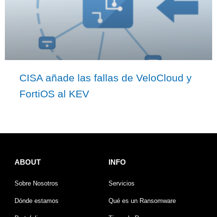
CISA añade las fallas de VeloCloud y
FortiOS al KEV
ABOUT
INFO
Sobre Nosotros
Servicios
Dónde estamos
Qué es un Ransomware