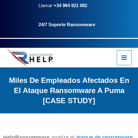
Ir
Llamar
+34 964 921 082
al
24/7 Soporte Ransomware
contenido
Miles De Empleados Afectados En
El Ataque Ransomware A Puma
[CASE STUDY]
HelpRansomware
analiza el
ataque de ransomware
,