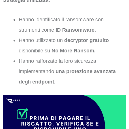
Hanno identificato il ransomware con
strumenti come
ID Ransomware.
Hanno utilizzato un
decryptor gratuito
disponibile su
No More Ransom.
Hanno rafforzato la loro sicurezza
implementando
una protezione avanzata
degli endpoint.