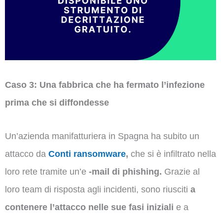
Caso 3: Una fabbrica che ha fermato l’infezione
prima che si diffondesse
Un’azienda manifatturiera in Spagna ha subito un
attacco da
Conti ransomware
,
che si è infiltrato nella
loro rete tramite un’e
-mail di phishing.
Grazie al
loro team di risposta agli incidenti, sono riusciti
a
contenere l’attacco nelle sue fasi iniziali
e a