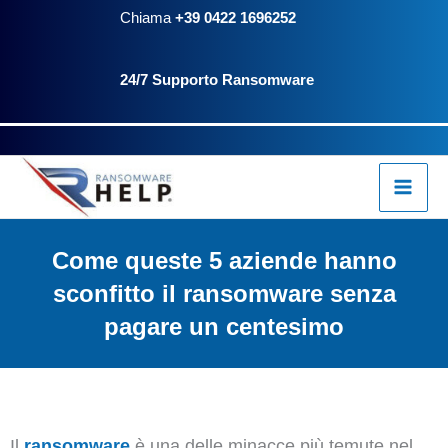
Vai
Chiama
+39 0422 1696252
al
24/7 Supporto Ransomware
contenuto
Come queste 5 aziende hanno
sconfitto il ransomware senza
pagare un centesimo
Il
ransomware
è una delle minacce più temute nel