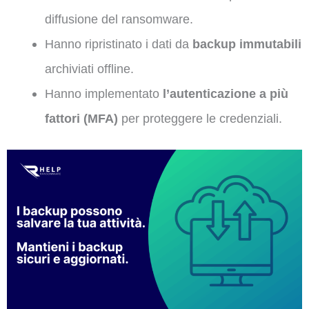
diffusione del ransomware.
Hanno ripristinato i dati da
backup immutabili
archiviati offline.
Hanno implementato
l’autenticazione a più
fattori (MFA)
per proteggere le credenziali.