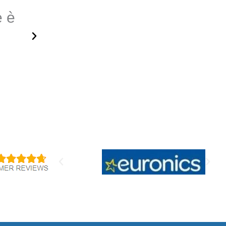
e è
costante dimostrano il lo
recupero immediato e nel
resilienza in termini di cyb
Sam Crockwell
US