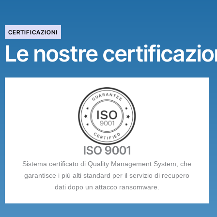
CERTIFICAZIONI
Le nostre certificazio
ISO 9001
Sistema certificato di Quality Management System, che
garantisce i più alti standard per il servizio di recupero
dati dopo un attacco ransomware.