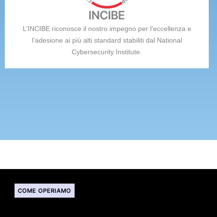
INCIBE
L’INCIBE riconosce il nostro impegno per l’eccellenza e
l’adesione ai più alti standard stabiliti dal National
Cybersecurity Institute.
COME OPERIAMO