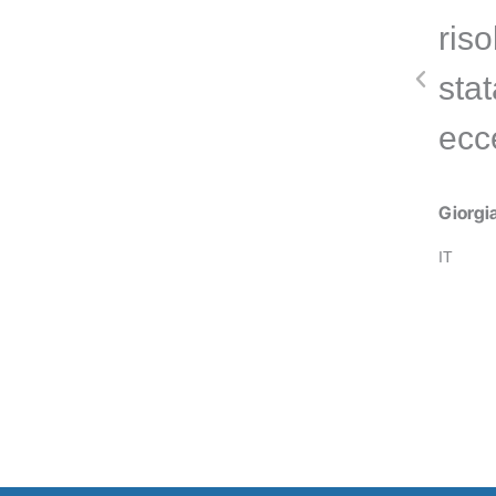
ris
sta
ecc
Giorgia
IT