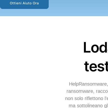
Ottieni Aiuto Ora
Loda
tes
HelpRansomware, a
ransomware, raccogl
non solo riflettono 
ma sottolineano gli