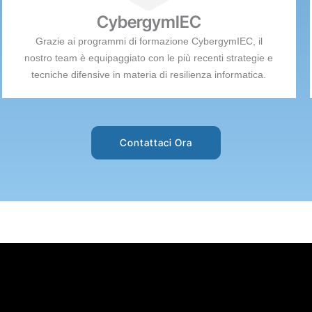
CybergymIEC
Grazie ai programmi di formazione CybergymIEC, il
nostro team è equipaggiato con le più recenti strategie e
tecniche difensive in materia di resilienza informatica.
Contattaci Ora