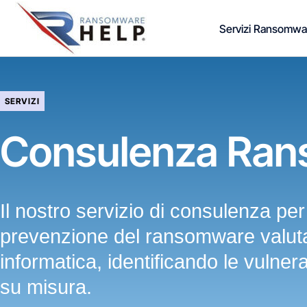
Vai
Servizi Ransomwa
al
contenuto
SERVIZI
Consulenza Ra
Il nostro servizio di consulenza per
prevenzione del ransomware valuta
informatica, identificando le vulner
su misura.