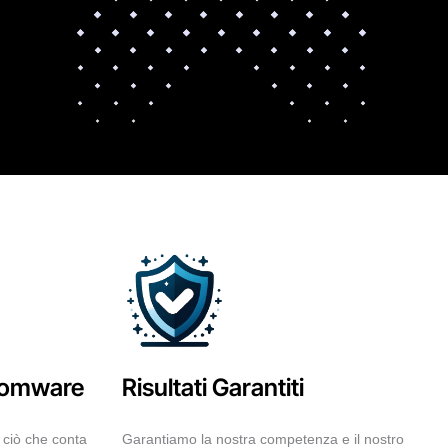
somware
Risultati Garantiti
 ciò che conta
Garantiamo la nostra competenza e il nostro