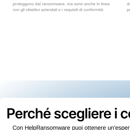
proteggono dal ransomware, ma sono anche in linea
d
con gli obiettivi aziendali e i requisiti di conformità.
p
Perché scegliere i
Con HelpRansomware puoi ottenere un’esperien