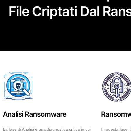
File Criptati Dal R
Analisi Ransomware
Ransomwa
La fase di Analisi è una diagnostica critica in cui
In questa fase 