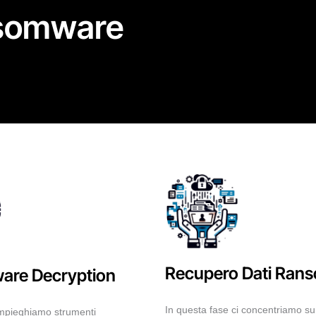
ansomware
Recupero Dati Ran
re Decryption
In questa fase ci concentriamo su
impieghiamo strumenti