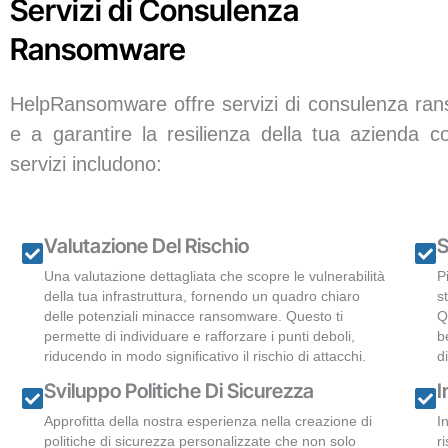
Servizi di Consulenza
Ransomware
HelpRansomware offre servizi di consulenza rans
e a garantire la resilienza della tua azienda c
servizi includono:
Valutazione Del Rischio
S
Una valutazione dettagliata che scopre le vulnerabilità
P
della tua infrastruttura, fornendo un quadro chiaro
s
delle potenziali minacce ransomware. Questo ti
Q
permette di individuare e rafforzare i punti deboli,
b
riducendo in modo significativo il rischio di attacchi.
d
Sviluppo Politiche Di Sicurezza
I
Approfitta della nostra esperienza nella creazione di
I
politiche di sicurezza personalizzate che non solo
r