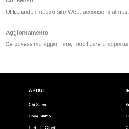
Consenso
Utilizzando il nostro sito Web, acconsenti al nostr
Aggiornamento
Se dovessimo aggiornare, modificare o apportare
ABOUT
I
Chi Siamo
S
Dove Siamo
T
Portfolio Clienti
C