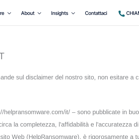
re
About
Insights
Contattaci
CHIA
T
mande sul disclaimer del nostro sito, non esitare a c
s://helpransomware.com/it/ – sono pubblicate in bu
a la completezza, l’affidabilità e l’accuratezza di
sto sito Web (HelpRansomware), è rigorosamente a