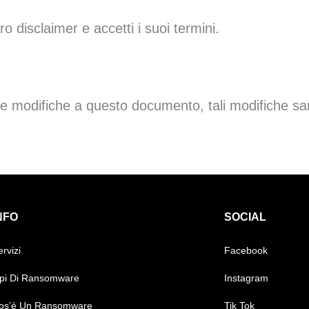
o disclaimer e accetti i suoi termini.
 modifiche a questo documento, tali modifiche sar
NFO
SOCIAL
ervizi
Facebook
ipi Di Ransomware
Instagram
os’è Un Ransomware
Tik Tok