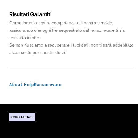
Risultati Garantiti
Garantiamo la nostra competenza e il nostro servizio,
assicurando che ogni file sequestrato dal ransomware ti sia
restituito intatto.
Se non riusciamo a recuperare i tuoi dati, non ti sarà addebitato
alcun costo per i nostri sforzi.
About HelpRansomware
CONTATTACI