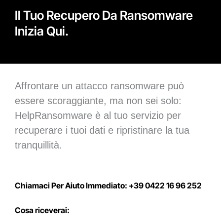
Il Tuo Recupero Da Ransomware
Inizia Qui.
Affrontare un attacco ransomware può
essere scoraggiante, ma non sei solo:
HelpRansomware è al tuo servizio per
recuperare i tuoi dati e ripristinare la tua
tranquillità.
Chiamaci Per Aiuto Immediato: +39 0422 16 96 252
Cosa riceverai: