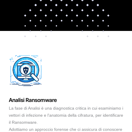
Analisi Ransomware
La fase di Analisi è una diagnostica critica in cui esaminiamo i
vettori di infezione e l'anatomia della cifratura, per identificare
il Ransomware.
Adottiamo un approccio forense che ci assicura di conoscere