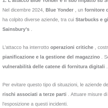
1. L’attacco Blue Yonder e il suo impatto su St
Nel dicembre 2024,
Blue Yonder
, un
fornitore 
ha colpito diverse aziende, tra cui
Starbucks e gi
Sainsbury’s
.
L’attacco ha interrotto
operazioni critiche
, cost
pianificazione e la gestione del magazzino
. S
vulnerabilità delle catene di fornitura digitali
.
Per evitare questo tipo di situazioni, le aziende d
rischi associati a terze parti
. Attuare misure di
l’esposizione a questi incidenti.