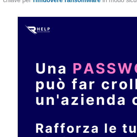
chiave per
rimuovere ransomware
in modo sicu