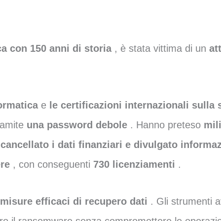
ica con 150 anni di storia
, è stata vittima di un
at
formatica
e
le certificazioni internazionali sulla
tramite
una password debole
. Hanno preteso
mil
cancellato i dati finanziari e divulgato informa
ere
, con conseguenti
730 licenziamenti
.
 misure efficaci di recupero dati
. Gli strumenti 