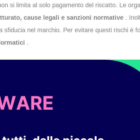
non si limita al solo pagamento del riscatto. Le org
fatturato, cause legali e sanzioni normative
. Inol
lla sfiducia nel marchio. Per evitare questi rischi 
nformatici
.