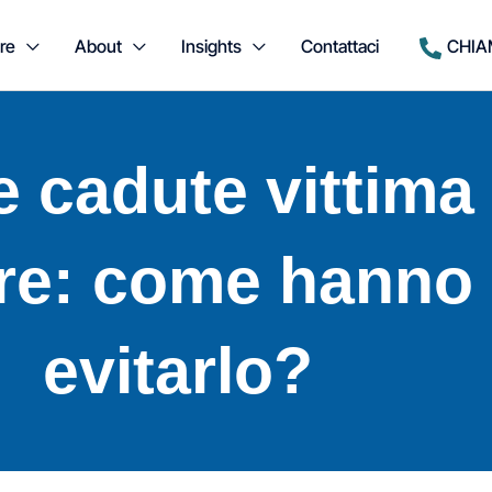
re
About
Insights
Contattaci
CHIA
 cadute vittima 
e: come hanno f
evitarlo?