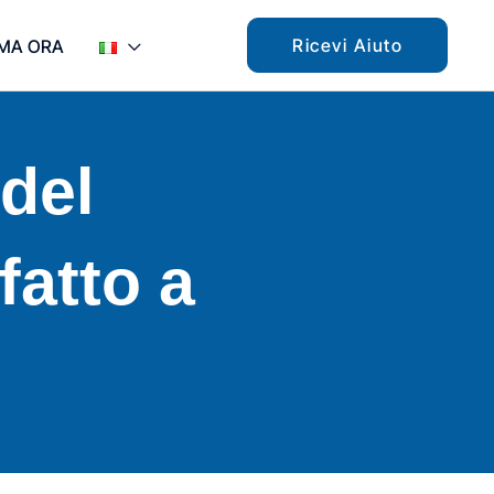
Ricevi Aiuto
MA ORA
del
atto a