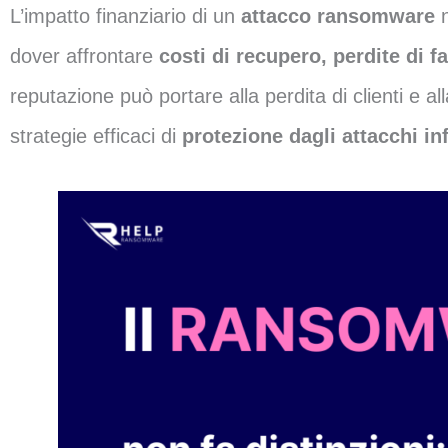
L’impatto finanziario di un
attacco ransomware
dover affrontare
costi di recupero, perdite di 
reputazione può portare alla perdita di clienti e a
strategie efficaci di
protezione dagli attacchi i