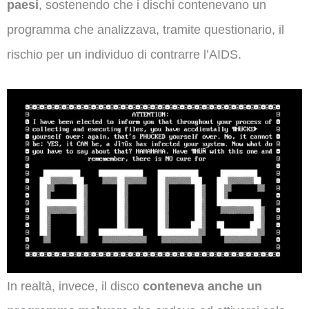
paesi
, sostenendo che i dischi contenevano un
programma che analizzava, tramite questionario, il
rischio per un individuo di contrarre l’AIDS.
In realtà, invece, il disco
conteneva anche un