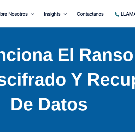
bre Nosotros
Insights
Contactanos
LLAM
ciona El Rans
scifrado Y Recu
De Datos