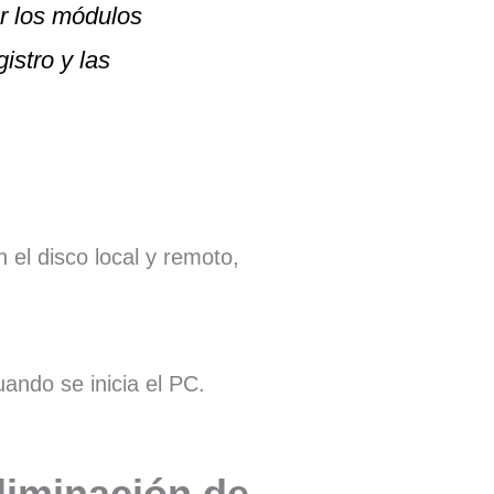
ar los módulos
istro y las
 el disco local y remoto,
ando se inicia el PC.
liminación de