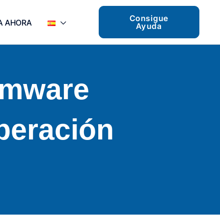
Consigue
A AHORA
Ayuda
omware
peración