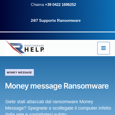
Vai
Chiama
+39 0422 1696252
al
24/7 Supporto Ransomware
contenuto
MONEY MESSAGE
Money message Ransomware
Siete stati attaccati dal ransomware Money
Message? Spegnete o scollegate il computer infetto
dalla rete e contattateci subito.