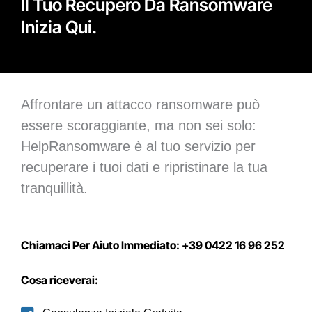
Il Tuo Recupero Da Ransomware
Inizia Qui.
Affrontare un attacco ransomware può
essere scoraggiante, ma non sei solo:
HelpRansomware è al tuo servizio per
recuperare i tuoi dati e ripristinare la tua
tranquillità.
Chiamaci Per Aiuto Immediato: +39 0422 16 96 252
Cosa riceverai: