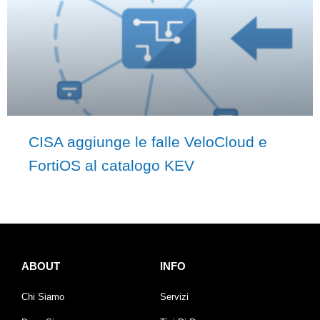
CISA aggiunge le falle VeloCloud e
FortiOS al catalogo KEV
ABOUT
INFO
Chi Siamo
Servizi