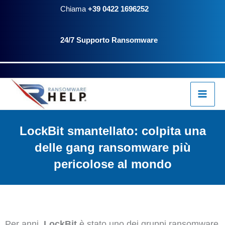
Vai
Chiama
+39 0422 1696252
al
24/7 Supporto Ransomware
contenuto
LockBit smantellato: colpita una
delle gang ransomware più
pericolose al mondo
Per anni,
LockBit
è stato uno dei gruppi ransomware