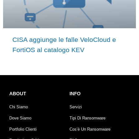
CISA aggiunge le falle VeloCloud e
FortiOS al catalogo KEV
ABOUT
INFO
Chi Siamo
Servizi
Dove Siamo
Tipi Di Ransomware
Portfolio Clienti
Cos’è Un Ransomware