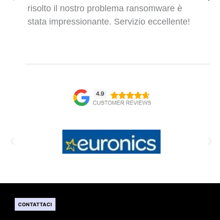
risolto il nostro problema ransomware è
stata impressionante. Servizio eccellente!
CONTATTACI