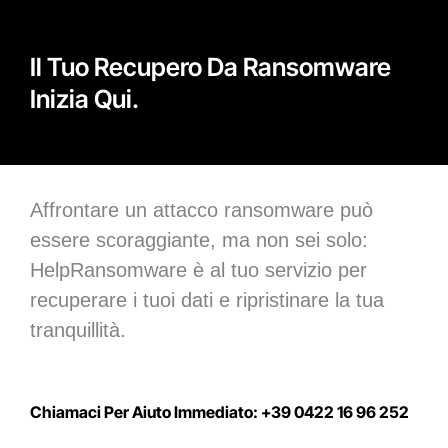
Il Tuo Recupero Da Ransomware
Inizia Qui.
Affrontare un attacco ransomware può
essere scoraggiante, ma non sei solo:
HelpRansomware è al tuo servizio per
recuperare i tuoi dati e ripristinare la tua
tranquillità.
Chiamaci Per Aiuto Immediato: +39 0422 16 96 252