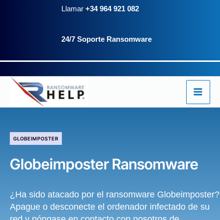
Ir
Llamar
+34 964 921 082
al
24/7 Soporte Ransomware
contenido
GLOBEIMPOSTER
Globeimposter Ransomware
¿Ha sido atacado por el ransomware Globeimposter?
Apague o desconecte el ordenador infectado de su
red y póngase en contacto con nosotros de