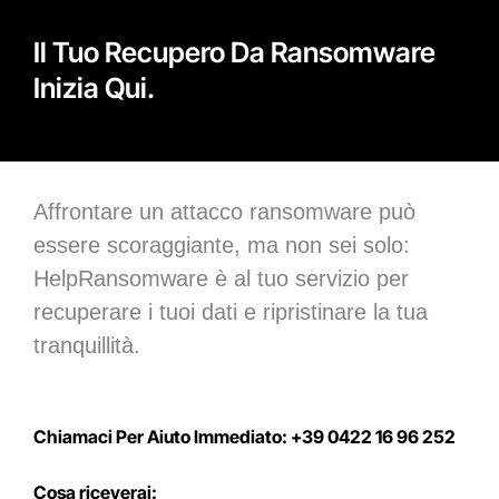
Il Tuo Recupero Da Ransomware
Inizia Qui.
Affrontare un attacco ransomware può
essere scoraggiante, ma non sei solo:
HelpRansomware è al tuo servizio per
recuperare i tuoi dati e ripristinare la tua
tranquillità.
Chiamaci Per Aiuto Immediato: +39 0422 16 96 252
Cosa riceverai: