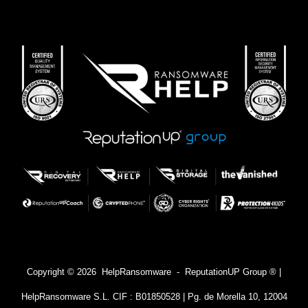
Copyright © 2026 HelpRansomware - ReputationUP Group ® |
HelpRansomware S.L. CIF : B01850528 | Pg. de Morella 10, 12004