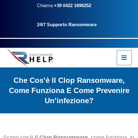
Vai
Chiama
+39 0422 1696252
al
24/7 Supporto Ransomware
contenuto
Che Cos’è Il Clop Ransomware,
Come Funziona E Come Prevenire
Un’infezione?
Scopri cos’è
il Clop Ransomware
, come funziona, si