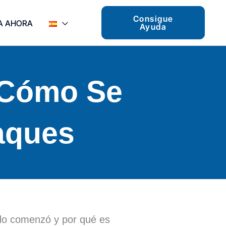
Consigue
A AHORA
Ayuda
 Cómo Se
aques
do comenzó y por qué es