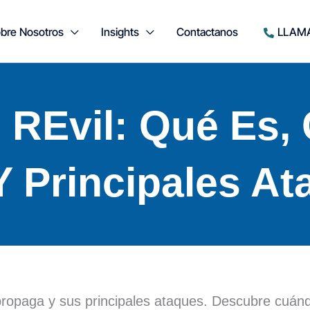
bre Nosotros
Insights
Contactanos
LLAM
REvil: Qué Es,
 Principales At
propaga y sus principales ataques. Descubre cuán