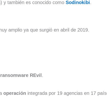
S
) y también es conocido como
Sodinokibi
.
muy amplio ya que surgió en abril de 2019.
l
ransomware REvil
.
na
operación
integrada por 19 agencias en 17 paí