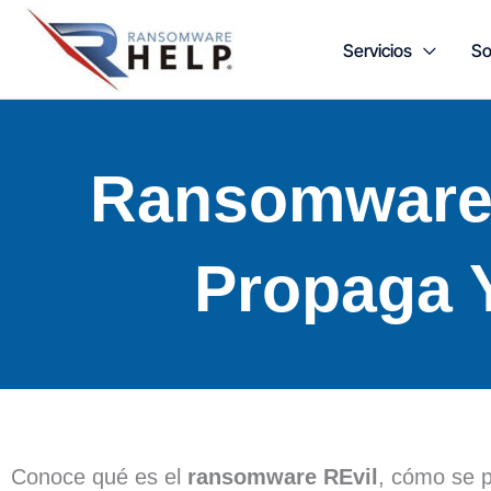
Ir
Servicios
So
al
contenido
Ransomware 
Propaga Y
Conoce qué es el
ransomware REvil
, cómo se 