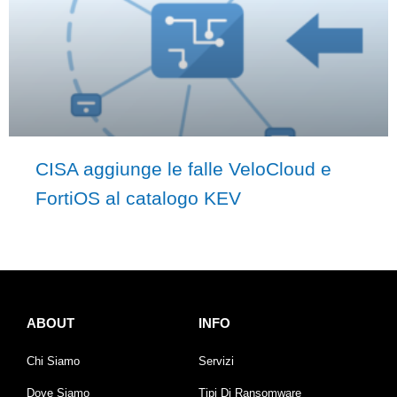
CISA aggiunge le falle VeloCloud e
FortiOS al catalogo KEV
ABOUT
INFO
Chi Siamo
Servizi
Dove Siamo
Tipi Di Ransomware