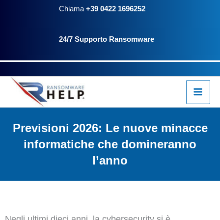
Vai
Chiama
+39 0422 1696252
al
24/7 Supporto Ransomware
contenuto
Previsioni 2026: Le nuove minacce
informatiche che domineranno
l’anno
Negli ultimi dieci anni, la cybersecurity si è