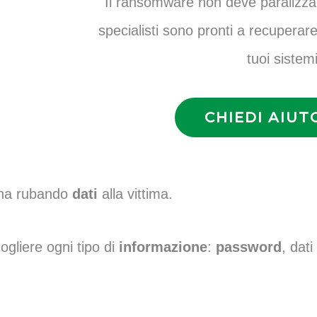
Il ransomware non deve paralizzare 
specialisti sono pronti a recuperare 
tuoi sistemi
CHIEDI AIUT
ona rubando
dati
alla vittima.
gliere ogni tipo di
informazione
:
password
, dati