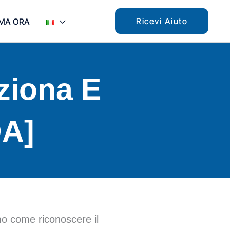
Ricevi Aiuto
MA ORA
ziona E
DA]
o come riconoscere il