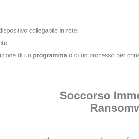
:
ispositivo collegabile in rete;
nte;
uzione di un
programma
o di un processo per cons
Soccorso Imme
Ransomw