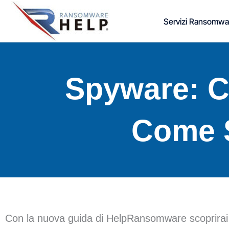
Vai
Servizi Ransomwa
al
contenuto
Spyware: C
Come S
Con la nuova guida di HelpRansomware scoprirai