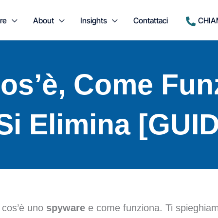
re
About
Insights
Contattaci
CHIA
os’è, Come Fun
i Elimina [GUI
 cos’è uno
spyware
e come funziona. Ti spieghiam