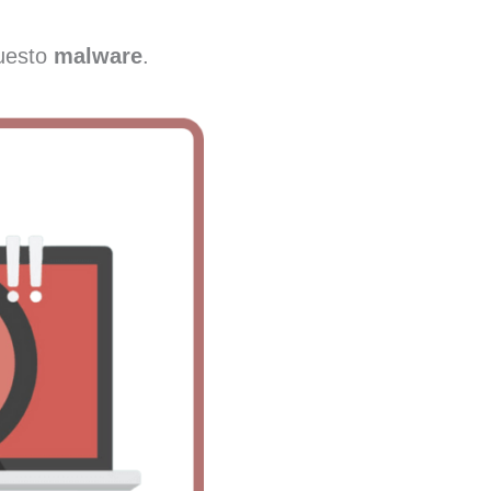
questo
malware
.