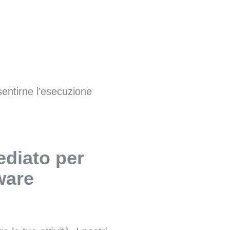
entirne l’esecuzione
diato per
are