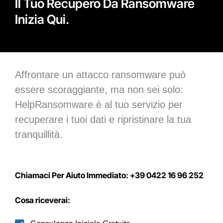
Il Tuo Recupero Da Ransomware
Inizia Qui.
Affrontare un attacco ransomware può
essere scoraggiante, ma non sei solo:
HelpRansomware è al tuo servizio per
recuperare i tuoi dati e ripristinare la tua
tranquillità.
Chiamaci Per Aiuto Immediato: +39 0422 16 96 252
Cosa riceverai: