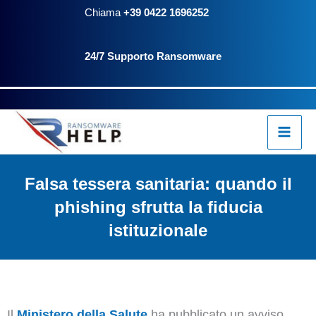
Vai
contenuto
Chiama
+39 0422 1696252
al
24/7 Supporto Ransomware
contenuto
Falsa tessera sanitaria: quando il
phishing sfrutta la fiducia
istituzionale
Il
Ministero della Salute
ha pubblicato un avviso