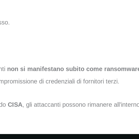
sso.
nti
non si manifestano subito come ransomwar
romissione di credenziali di fornitori terzi.
ndo
CISA
, gli attaccanti possono rimanere all’intern