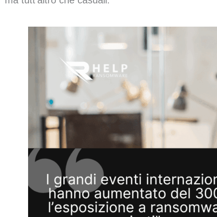
ma tutt’altro che casuali.