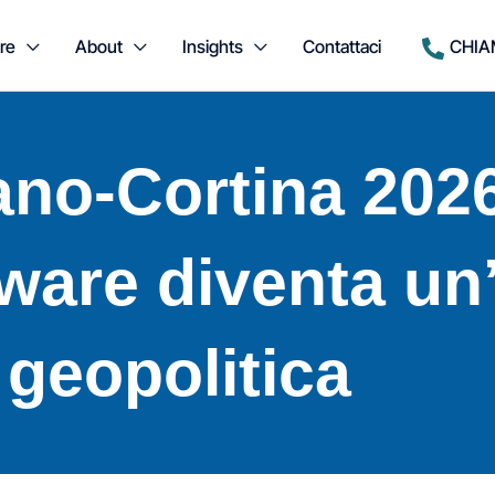
re
About
Insights
Contattaci
CHIA
ano-Cortina 202
ware diventa un
geopolitica