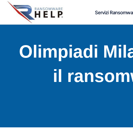
Vai
Servizi Ransomwa
al
contenuto
Olimpiadi Mil
il ransom