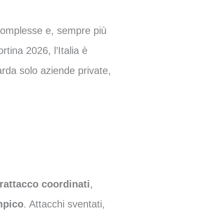
e complesse e, sempre più
rtina 2026, l’Italia è
arda solo aziende private,
erattacco coordinati
,
mpico
. Attacchi sventati,