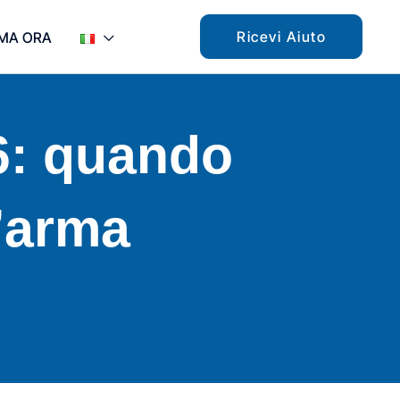
Ricevi Aiuto
MA ORA
6: quando
’arma