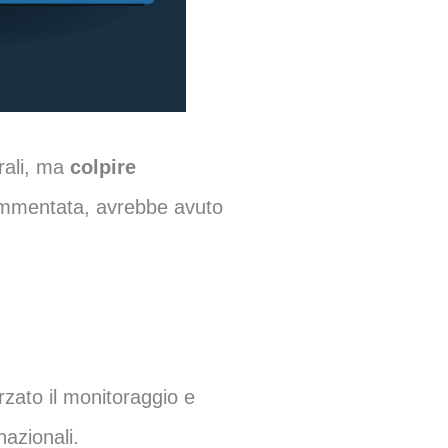
trali, ma
colpire
 frammentata, avrebbe avuto
rzato il monitoraggio e
azionali.