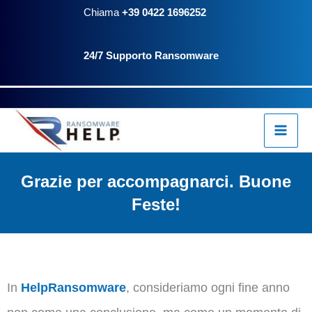
Vai
Chiama
+39 0422 1696252
al
24/7 Supporto Ransomware
contenuto
Grazie per accompagnarci. Buone
Feste!
In
HelpRansomware
, consideriamo ogni fine anno