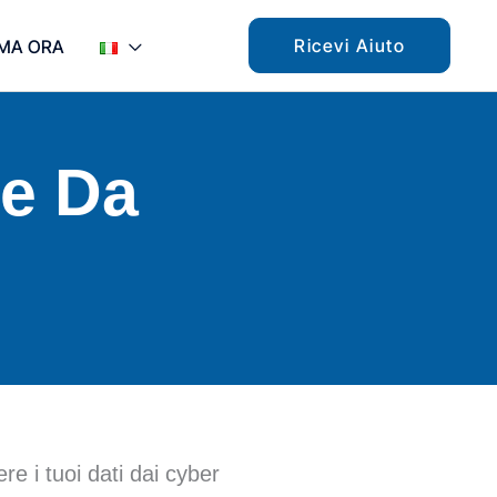
Ricevi Aiuto
MA ORA
te Da
re i tuoi dati dai cyber