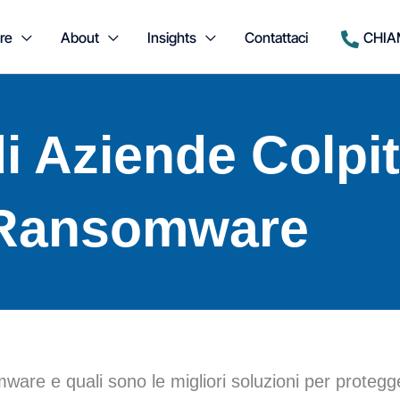
re
About
Insights
Contattaci
CHIA
i Aziende Colpi
Ransomware
ware e quali sono le migliori soluzioni per protegge