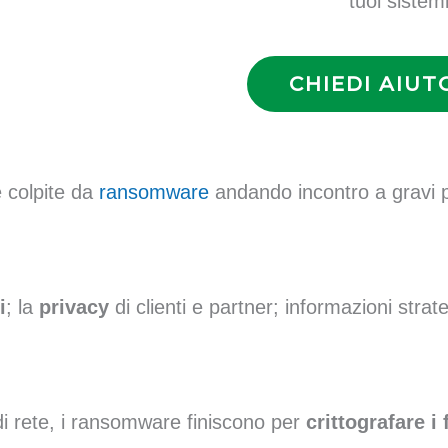
tuoi sistemi
CHIEDI AIUT
 colpite da
ransomware
andando incontro a gravi p
i
; la
privacy
di clienti e partner; informazioni strat
e di rete, i ransomware finiscono per
crittografare i f