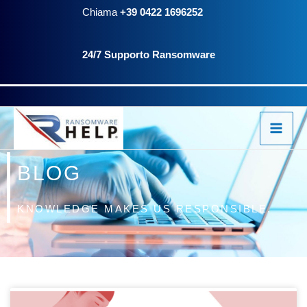
Vai
Chiama
+39 0422 1696252
al
24/7 Supporto Ransomware
contenuto
BLOG
KNOWLEDGE MAKES US RESPONSIBLE.