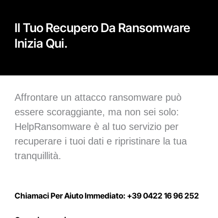
Il Tuo Recupero Da Ransomware
Inizia Qui.
Affrontare un attacco ransomware può
essere scoraggiante, ma non sei solo:
HelpRansomware è al tuo servizio per
recuperare i tuoi dati e ripristinare la tua
tranquillità.
Chiamaci Per Aiuto Immediato: +39 0422 16 96 252