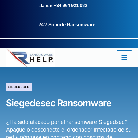
Ir
Llamar
+34 964 921 082
al
24/7 Soporte Ransomware
contenido
SIEGEDESEC
Siegedesec Ransomware
¿Ha sido atacado por el ransomware Siegedsec?
Apague o desconecte el ordenador infectado de su
red y póngase en contacto con nosotros de