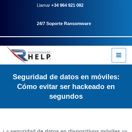
Ir
Llamar
+34 964 921 082
al
24/7 Soporte Ransomware
contenido
Seguridad de datos en móviles:
Cómo evitar ser hackeado en
segundos
La
seguridad de datos en dispositivos móviles
se