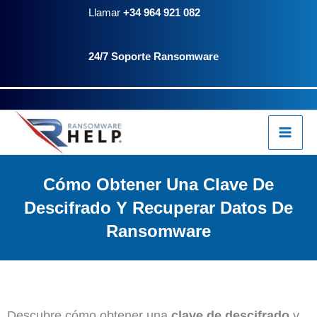
Ir
Llamar
+34 964 921 082
al
24/7 Soporte Ransomware
contenido
Cómo Obtener Una Clave De
Descifrado Y Recuperar Datos De
Ransomware
Descubre cómo obtener una
clave de descifrado
y