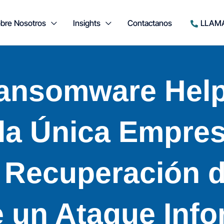
bre Nosotros
Insights
Contactanos
LLAM
Ransomware Hel
 la Única Empre
a Recuperación 
 un Ataque Info