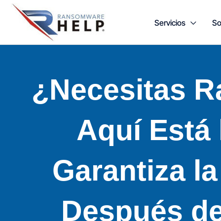
Ir
Servicios
So
al
contenido
¿Necesitas 
Aquí Está
Garantiza l
Después de