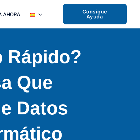
Consigue
A AHORA
Ayuda
p Rápido?
sa Que
de Datos
rmático