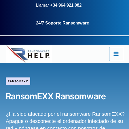
Ir
Llamar
+34 964 921 082
al
24/7 Soporte Ransomware
contenido
RANSOMEXX
RansomEXX Ransomware
¿Ha sido atacado por el ransomware RansomEXX?
Apague o desconecte el ordenador infectado de su
red y póngase en contacto con nosotros de