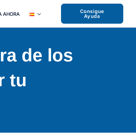
Consigue
A AHORA
Ayuda
ra de los
 tu