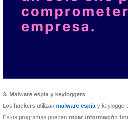
3. Malware espía y keyloggers
Los
hackers
utilizan
malware espía
y keylogger
Estos programas pueden
robar información fin