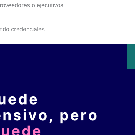
oveedores o ejecutivos.
ndo credenciales.