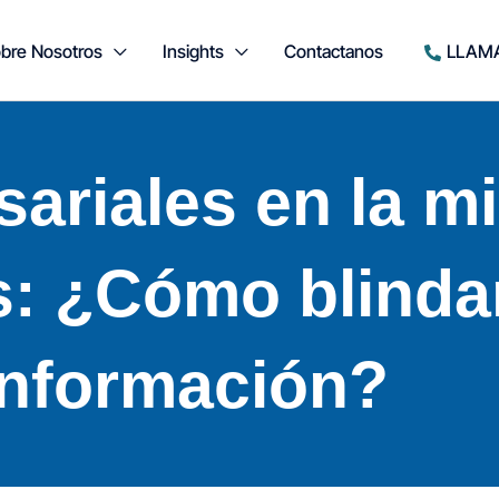
bre Nosotros
Insights
Contactanos
LLAM
ariales en la mi
: ¿Cómo blindar
información?