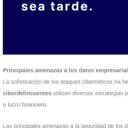
Principales amenazas a los datos empresaria
La sofisticación de los ataques cibernéticos ha 
ciberdelincuentes
utilizan diversas estrategias 
o lucro financiero.
Las principales amenazas a la seguridad de los 