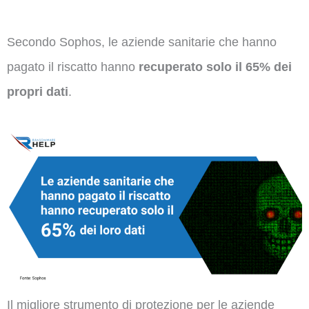
Secondo Sophos, le aziende sanitarie che hanno
pagato il riscatto hanno
recuperato solo il 65% dei
propri dati
.
Il migliore strumento di protezione per le aziende