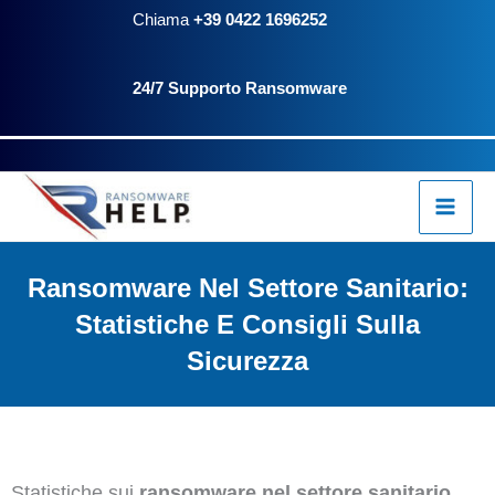
Vai
Chiama
+39 0422 1696252
al
24/7 Supporto Ransomware
contenuto
Ransomware Nel Settore Sanitario:
Statistiche E Consigli Sulla
Sicurezza
Statistiche sui
ransomware nel settore sanitario
,