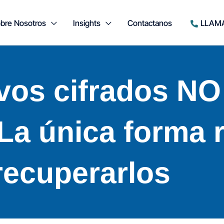
bre Nosotros
Insights
Contactanos
LLAM
ivos cifrados NO
La única forma r
recuperarlos