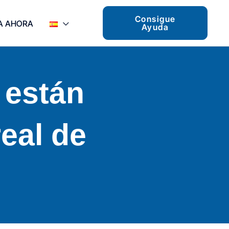
Consigue
A AHORA
Ayuda
 están
eal de