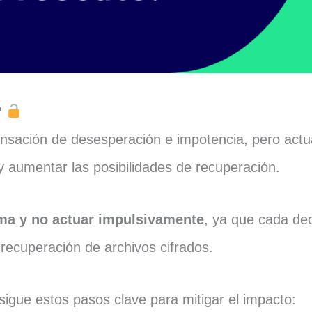
?
ación de desesperación e impotencia, pero actua
y aumentar las posibilidades de recuperación.
ma y no actuar impulsivamente
, ya que cada de
 recuperación de archivos cifrados.
sigue estos pasos clave para mitigar el impacto: