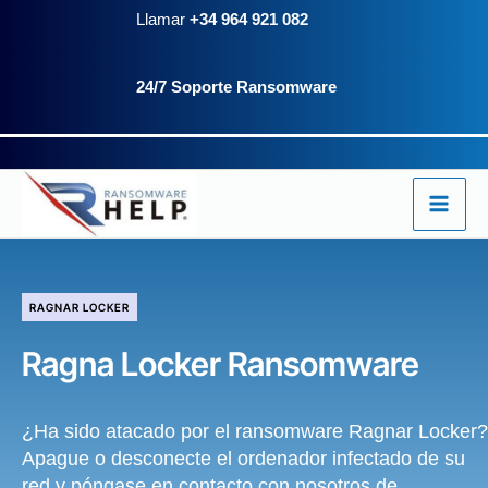
Ir
Llamar
+34 964 921 082
al
24/7 Soporte Ransomware
contenido
RAGNAR LOCKER
Ragna Locker Ransomware
¿Ha sido atacado por el ransomware Ragnar Locker?
Apague o desconecte el ordenador infectado de su
red y póngase en contacto con nosotros de