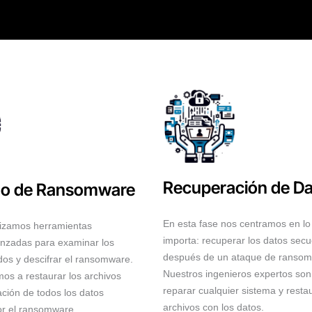
Recuperación de D
do de Ransomware
En esta fase nos centramos en l
ilizamos herramientas
importa: recuperar los datos sec
anzadas para examinar los
después de un ataque de ransom
dos y descifrar el ransomware.
Nuestros ingenieros expertos so
s a restaurar los archivos
reparar cualquier sistema y restau
ación de todos los datos
archivos con los datos.
or el ransomware.