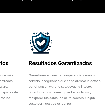
atos
Resultados Garantizados
o que más
Garantizamos nuestra competencia y nuestro
uestrados
servicio, asegurando que cada archivo infectado
ware.
por el ransomware te sea devuelto intacto.
n capaces de
Si no logramos desencriptar los archivos y
rar los
recuperar tus datos, no se te cobrará ningún
costo por nuestros esfuerzos.