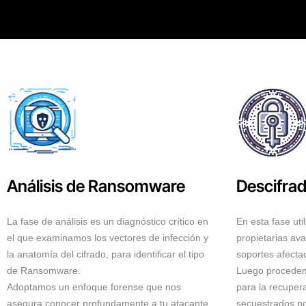
Análisis de Ransomware
Descifra
La fase de análisis es un diagnóstico crítico en
En esta fase ut
el que examinamos los vectores de infección y
propietarias av
la anatomía del cifrado, para identificar el tipo
soportes afecta
de Ransomware.
Luego procedemo
Adoptamos un enfoque forense que nos
para la recuper
asegura conocer profundamente a tu atacante.
secuestrados p