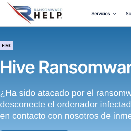
Ir
Servicios
So
al
contenido
HIVE
Hive Ransomwa
¿Ha sido atacado por el ransom
desconecte el ordenador infecta
en contacto con nosotros de inme