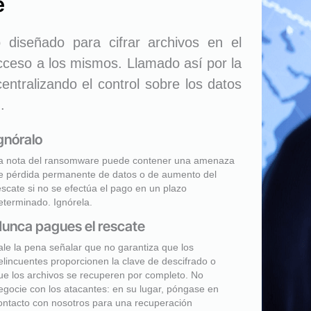
e
diseñado para cifrar archivos en el
acceso a los mismos. Llamado así por la
entralizando el control sobre los datos
.
gnóralo
a nota del ransomware puede contener una amenaza
e pérdida permanente de datos o de aumento del
escate si no se efectúa el pago en un plazo
eterminado. Ignórela.
unca pagues el rescate
ale la pena señalar que no garantiza que los
elincuentes proporcionen la clave de descifrado o
ue los archivos se recuperen por completo. No
egocie con los atacantes: en su lugar, póngase en
ontacto con nosotros para una recuperación