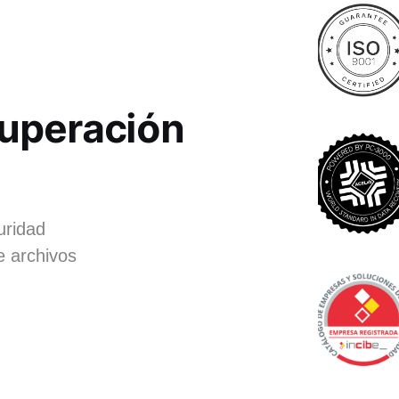
cuperación
uridad
e archivos