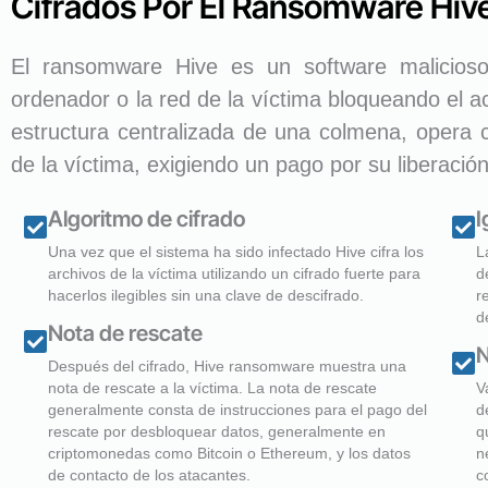
Cifrados Por El Ransomware Hiv
El ransomware Hive es un software malicioso 
ordenador o la red de la víctima bloqueando el 
estructura centralizada de una colmena, opera c
de la víctima, exigiendo un pago por su liberación
Algoritmo de cifrado
I
Una vez que el sistema ha sido infectado Hive cifra los
L
archivos de la víctima utilizando un cifrado fuerte para
d
hacerlos ilegibles sin una clave de descifrado.
r
d
Nota de rescate
N
Después del cifrado, Hive ransomware muestra una
nota de rescate a la víctima. La nota de rescate
V
generalmente consta de instrucciones para el pago del
d
rescate por desbloquear datos, generalmente en
q
criptomonedas como Bitcoin o Ethereum, y los datos
n
de contacto de los atacantes.
c