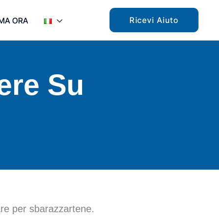
Ricevi Aiuto
MA ORA
ere Su
re per sbarazzartene.