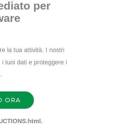
diato per
are
la tua attività. I nostri
i tuoi dati e proteggere i
.
O ORA
CTIONS.html.