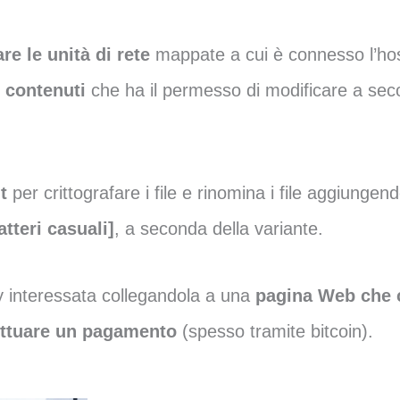
e le unità di rete
mappate a cui è connesso l’host
i contenuti
che ha il permesso di modificare a seco
t
per crittografare i file e rinomina i file aggiung
atteri casuali]
, a seconda della variante.
ory interessata collegandola a una
pagina Web che c
fettuare un pagamento
(spesso tramite bitcoin).