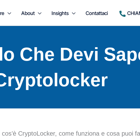
re
About
Insights
Contattaci
CHIA
lo Che Devi Sap
Cryptolocker
cos’è CryptoLocker, come funziona e cosa puoi fa