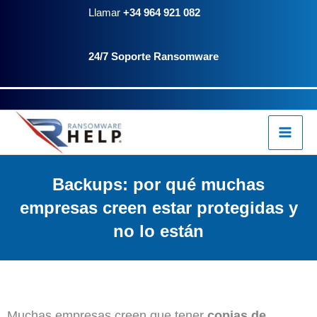
Ir
Llamar
+34 964 921 082
al
24/7 Soporte Ransomware
contenido
Backups: por qué muchas
empresas creen estar protegidas y
no lo están
Muchas empresas creen que tener
copias de