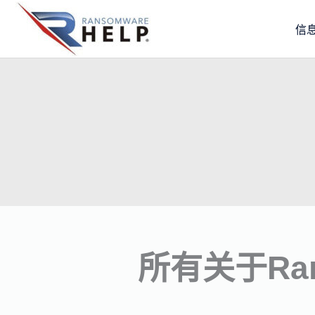
跳
信
至
内
容
所有关于Ra