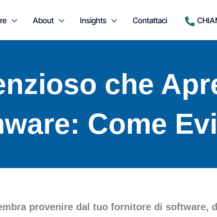
re
About
Insights
Contattaci
CHIA
enzioso che Apre
ware: Come Evi
mbra provenire dal tuo fornitore di software, d