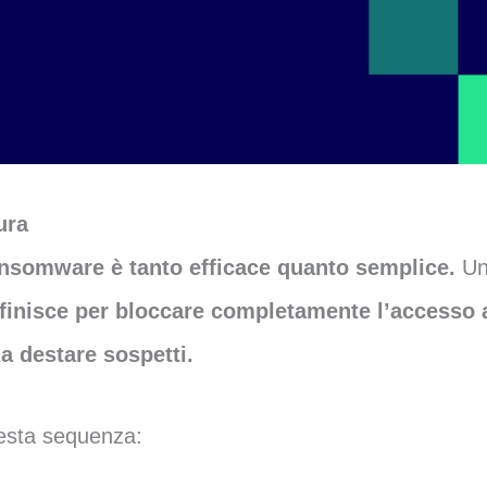
ura
ansomware è tanto efficace quanto semplice.
Una
finisce per bloccare completamente l’accesso ai
 destare sospetti.
uesta sequenza: