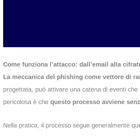
Come funziona l’attacco: dall’email alla cifrat
La meccanica del phishing come vettore di r
progettata, può attivare una catena di eventi che
pericolosa è che
questo processo avviene senza
Nella pratica, il processo segue generalmente q