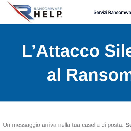
Vai
contenuto
Servizi Ransomwa
al
contenuto
L’Attacco Sil
al Ransom
Un messaggio arriva nella tua casella di posta.
Se